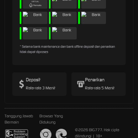
* Selama bank maintenance dan bank offline deposit dan penarikan
tidak dapat diproses
Deposit
Penarikan
Rata-rata 3 Menit
Rata-rata 5 Menit
Tanggung Jawab
Browser Yang
Bermain
Didukung
©2026 BIG777. Hak cipta
dilindungi | 18+