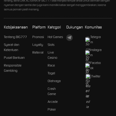
tenang, serta LINK ALTERNATIF BIG777 bisa menjadi tempat anda untuk bermain dengan
nyaman dengan santai dan juga kami memiliki kabar sangat menggembirakan, karena
semua pemain pasti menang.
Kebijaksanaan
Platform
Kategori
Dukungan
Komunitas
Tentang BIG777
Promosi
Hot Games
Telegra
m
Syarat dan
Loyalty
Slots
Ketentuan
Instagra
Referral
Live
m
Pusat Bantuan
Casino
Facebo
Responsible
Race
ok
Gambling
Togel
Twitter
Olahraga
Crash
Game
Arcade
Poker