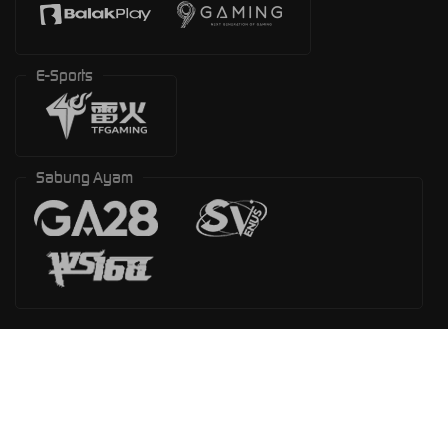
E-Sports
Sabung Ayam