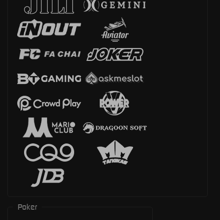
Poker