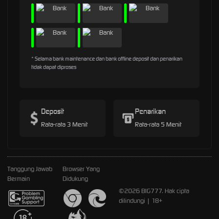
* Selama bank maintenance dan bank offline deposit dan penarikan
tidak dapat diproses
Deposit
Penarikan
Rata-rata 3 Menit
Rata-rata 5 Menit
Tanggung Jawab
Browser Yang
Bermain
Didukung
©2026 BIG777. Hak cipta
dilindungi | 18+