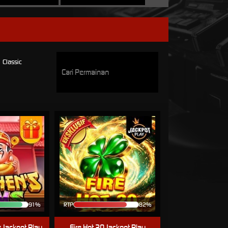
IDR
6,663,650.00
Gates of Gatot Kaca 1000
be****0
IDR
6,309,800.00
Gates of Olympus Super Scatter
Classic
suges****t
IDR
6,007,500.00
Gates of Olympus™
cin****a
IDR
5,482,000.00
Mahjong Wins 2
cin****a
IDR
5,448,000.00
Mahjong Wins 2
coryth****a
IDR
4,960,500.00
Gates of Olympus 1000
91%
RTP
82%
yu****0
IDR
4,666,400.00
 Jackpot Play
Fire Hot 20 Jackpot Play