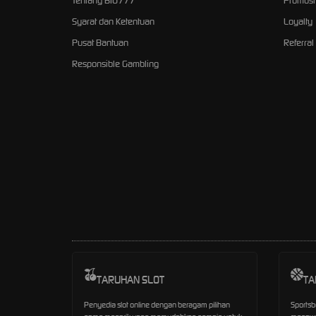
Tentang BIG777
Promosi
Syarat dan Ketentuan
Loyalty
Pusat Bantuan
Referral
Responsible Gambling
TARUHAN SLOT
TA
Penyedia slot online dengan beragam pilihan
Sportsb