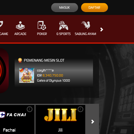
MASUK
DAFTAR
 GAME
ARCADE
POKER
E-SPORTS
SABUNG AYAM
PROMOSI
PEMENANG MESIN SLOT
coryth****a
IDR
8,340,750.00
Gates of Olympus 1000
be****0
IDR
7,969,600.00
Gates of Olympus Super Scatter
i
i
i
mesar****8
IDR
7,652,000.00
No Limit City
Mahjong Wins 3 – Black Scatter
Fachai
Jili
wi****4