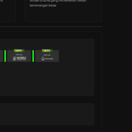
ame
terbaik di dunia yang menawarkan hadiah
kemenangan besar