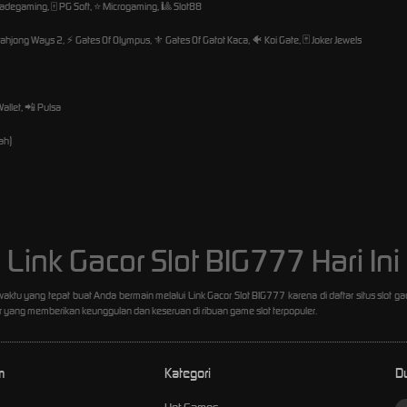
adegaming, 🀄️ PG Soft, ⭐️ Microgaming, 🎱 Slot88
hjong Ways 2, ⚡️ Gates Of Olympus, ⚜️ Gates Of Gatot Kaca, 🐠 Koi Gate, 🃏 Joker Jewels
allet, 📲 Pulsa
ah)
Link Gacor Slot BIG777 Hari Ini
 waktu yang tepat buat Anda bermain melalui Link Gacor Slot BIG777 karena di daftar situs slot
r yang memberikan keunggulan dan keseruan di ribuan game slot terpopuler.
m
Kategori
D