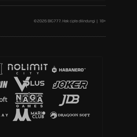
©2026 BIG777. Hak cipta dilindungi | 18+